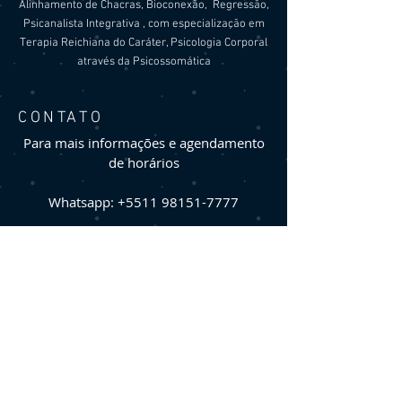
Alinhamento de Chacras, Bioconexão, Regressão,
Psicanalista Integrativa , com especialização em
Terapia Reichiana do Caráter, Psicologia Corporal
através da Psicossomática
CONTATO
Para mais informações e agendamento
de horários
Whatsapp:
+5511 98151-7777
e-mail:
contato@astrologiaorion.com.br
@lilian.astrologiaorion